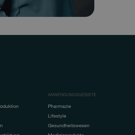
T
ANWENDUNGSGEBIETE
roduktion
Pharmazie
Lifestyle
n
Gesundheitswesen
usbildung
Medizinprodukte