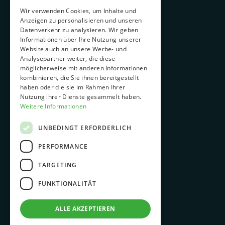
ENGLISH
Wir verwenden Cookies, um Inhalte und
Karriere & Ausbildung
Anzeigen zu personalisieren und unseren
Nachhaltigkeit
Datenverkehr zu analysieren. Wir geben
Informationen über Ihre Nutzung unserer
Downloads
Website auch an unsere Werbe- und
Analysepartner weiter, die diese
News
möglicherweise mit anderen Informationen
Kontakt
kombinieren, die Sie ihnen bereitgestellt
haben oder die sie im Rahmen Ihrer
Nutzung ihrer Dienste gesammelt haben.
Weitere Informationen
ANWENDUNGSGEBIETE
UNBEDINGT ERFORDERLICH
Pharmazie
PERFORMANCE
Lifestyle
TARGETING
Gesundheitswesen
Medizinprodukte
FUNKTIONALITÄT
ALLE AKZEPTIEREN