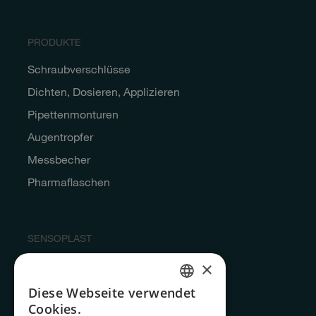
PRODUKTE
Schraubverschlüsse
Dichten, Dosieren, Applizieren
Pipettenmonturen
Augentropfer
Messbecher
Pharmaflaschen
SENSOPLAST
×
Qualität & Produktion
Service
Diese Webseite verwendet
GERMAN
Cookies.
Unternehmen