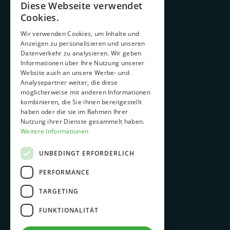
Service
Diese Webseite verwendet
GERMAN
Cookies.
Unternehmen
ENGLISH
Wir verwenden Cookies, um Inhalte und
Karriere & Ausbildung
Anzeigen zu personalisieren und unseren
Nachhaltigkeit
Datenverkehr zu analysieren. Wir geben
Informationen über Ihre Nutzung unserer
Downloads
Website auch an unsere Werbe- und
Analysepartner weiter, die diese
News
möglicherweise mit anderen Informationen
Kontakt
kombinieren, die Sie ihnen bereitgestellt
haben oder die sie im Rahmen Ihrer
Nutzung ihrer Dienste gesammelt haben.
Weitere Informationen
ANWENDUNGSGEBIETE
UNBEDINGT ERFORDERLICH
Pharmazie
PERFORMANCE
Lifestyle
TARGETING
Gesundheitswesen
Medizinprodukte
FUNKTIONALITÄT